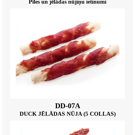
Pīles un jēlādas nūjiņu ietinumi
DD-07A
DUCK JĒLĀDAS NŪJA (5 COLLAS)