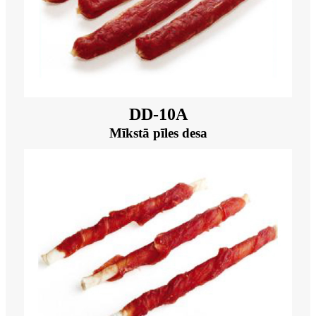
DD-10A
Mīkstā pīles desa