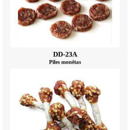
DD-23A
Pīles monētas