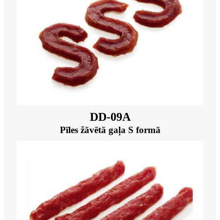
DD-09A
Pīles žāvētā gaļa S formā