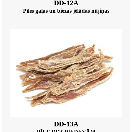
DD-12A
Pīles gaļas un biezas jēlādas nūjiņas
DD-13A
PĪLE BEZ PIEDEVĀM