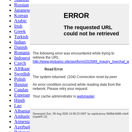
Russian
Japanese
Korean
Arabic
Irish
Greek
Turkish
Italian
Danish
Romanian
Indonesian
Czech
Afrikaans
Swedish
Polish
Basque
Catalan
Esperanto
Hindi
Lao
Albanian
Amharic
Armenian
Azerbaijani