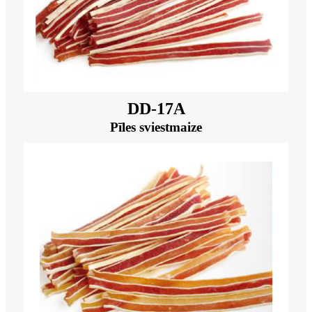
DD-17A
Pīles sviestmaize