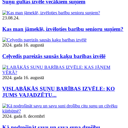
Suņu gultas izvēle vecākiem suņiem
23.08.24.
Kas man jāmeklē, izvēloties barību senioru suņiem?
2024. gada 16. augustā
Ceļvedis pareizās sausās kaķu barības izvēlē
2024. gada 16. augustā
VISLABĀKĀS SUŅU BARĪBAS IZVĒLE: KO
JUMS VAJADZĒTU...
2024. gada 8. decembrī
Kā nodrošināt savu un sava suņa drošību...