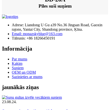
Pīles suši suņiem
Adrese: Liandong U Gu a39 No.36 Jingsan Road, Gaoxin
rajons, Yantai City, Shandong province, Ķīna.
Email: monazskyblue@163.com
Tālrunis: +86 18266450191
Informācija
Par mums
Kaķim
Suņiem
OEM un ODM
Sazinieties ar mums
jaunākās ziņas
23.08.24.