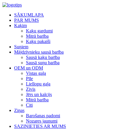
SĀKUMLAPA
PAR MUMS
Kaķim
Kaķu gardumi
Mitrā barība
Kaķu pakaiši
Suņiem
Mājdzīvnieku sausā barība
Sausā kaķu barība
Sausā suņu barība
OEM un ODM
Vistas gaļa
Pīle
Liellopu gaļa
Zivis
Jērs un kalcijs
Mitrā barība
Citi
Ziņas
Barošanas padomi
Nozares jaunumi
SAZINIETIES AR MUMS