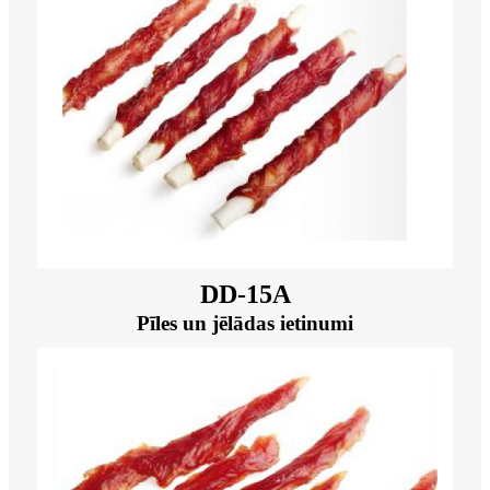
DD-15A
Pīles un jēlādas ietinumi