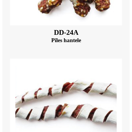
DD-24A
Pīles hantele