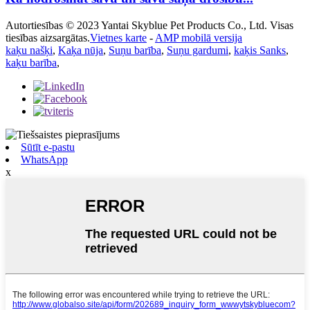
Autortiesības © 2023 Yantai Skyblue Pet Products Co., Ltd. Visas
tiesības aizsargātas.
Vietnes karte
-
AMP mobilā versija
kaķu našķi
,
Kaķa nūja
,
Suņu barība
,
Suņu gardumi
,
kaķis Sanks
,
kaķu barība
,
Sūtīt e-pastu
WhatsApp
x