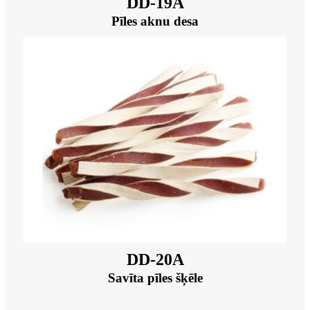
DD-19A
Pīles aknu desa
DD-20A
Savīta pīles šķēle