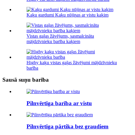
Kaķu gardumi Kaķu nūjiņas ar vistu kaķim
Vistas gaļas žāvējums, sasmalcināta
mājdzīvnieku barība kaķiem
Highy kaķu vistas gaļas žāvējumi mājdzīvnieku
barība
Sausā suņu barība
Pilnvērtīga barība ar vistu
Pilnvērtīga pārtika bez graudiem