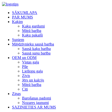
SĀKUMLAPA
PAR MUMS
Kaķim
Kaķu gardumi
Mitrā barība
Kaķu pakaiši
Suņiem
Mājdzīvnieku sausā barība
Sausā kaķu barība
Sausā suņu barība
OEM un ODM
Vistas gaļa
Pīle
Liellopu gaļa
Zivis
Jērs un kalcijs
Mitrā barība
Citi
Ziņas
Barošanas padomi
Nozares jaunumi
SAZINIETIES AR MUMS