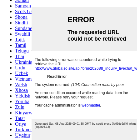
Somali
Samoan
Scots Gaelic
Shona
Sindhi
Sundanese
Swahili
Tajik
Tamil
Telugu
Thai
Ukrainian
Urdu
Uzbek
Vietnamese
Welsh
Xhosa
Yiddish
Yoruba
Zulu
Kinyarwanda
Tatar
Oriya
Turkmen
Uyghur