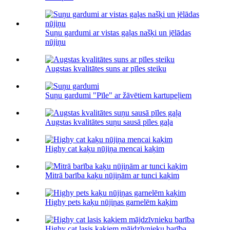
Suņu gardumi ar vistas gaļas našķi un jēlādas
nūjiņu
Augstas kvalitātes suns ar pīles steiku
Suņu gardumi "Pīle" ar žāvētiem kartupeļiem
Augstas kvalitātes suņu sausā pīles gaļa
Highy cat kaķu nūjiņa mencai kaķim
Mitrā barība kaķu nūjiņām ar tunci kaķim
Highy pets kaķu nūjiņas garnelēm kaķim
Highy cat lasis kaķiem mājdzīvnieku barība