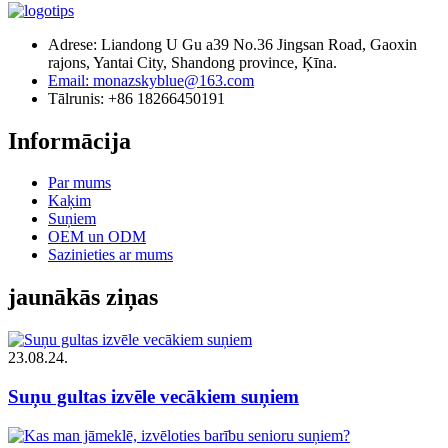
Adrese: Liandong U Gu a39 No.36 Jingsan Road, Gaoxin
rajons, Yantai City, Shandong province, Ķīna.
Email: monazskyblue@163.com
Tālrunis: +86 18266450191
Informācija
Par mums
Kaķim
Suņiem
OEM un ODM
Sazinieties ar mums
jaunākās ziņas
23.08.24.
Suņu gultas izvēle vecākiem suņiem