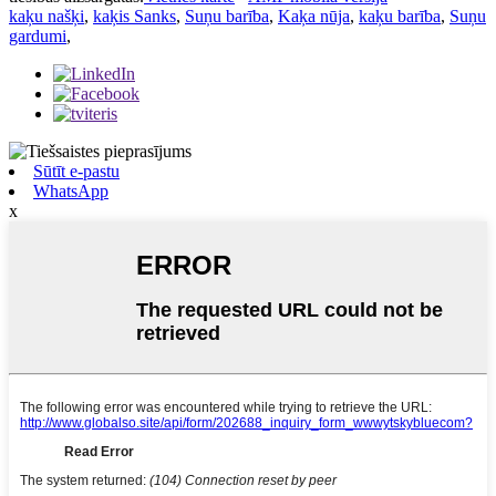
kaķu našķi
,
kaķis Sanks
,
Suņu barība
,
Kaķa nūja
,
kaķu barība
,
Suņu
gardumi
,
Sūtīt e-pastu
WhatsApp
x