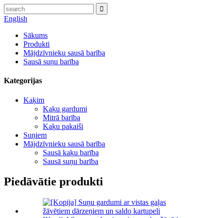
English
Sākums
Produkti
Mājdzīvnieku sausā barība
Sausā suņu barība
Kategorijas
Kaķim
Kaķu gardumi
Mitrā barība
Kaķu pakaiši
Suņiem
Mājdzīvnieku sausā barība
Sausā kaķu barība
Sausā suņu barība
Piedāvātie produkti