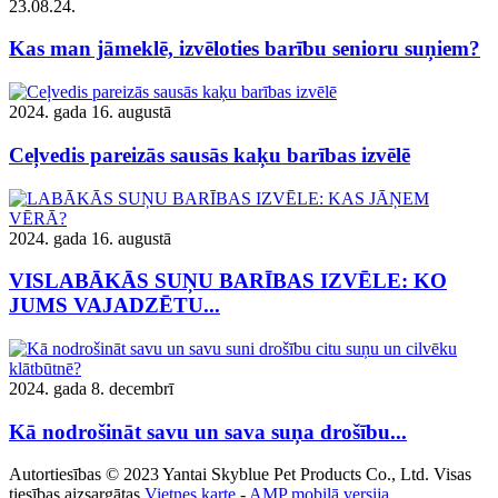
23.08.24.
Kas man jāmeklē, izvēloties barību senioru suņiem?
2024. gada 16. augustā
Ceļvedis pareizās sausās kaķu barības izvēlē
2024. gada 16. augustā
VISLABĀKĀS SUŅU BARĪBAS IZVĒLE: KO
JUMS VAJADZĒTU...
2024. gada 8. decembrī
Kā nodrošināt savu un sava suņa drošību...
Autortiesības © 2023 Yantai Skyblue Pet Products Co., Ltd. Visas
tiesības aizsargātas.
Vietnes karte
-
AMP mobilā versija