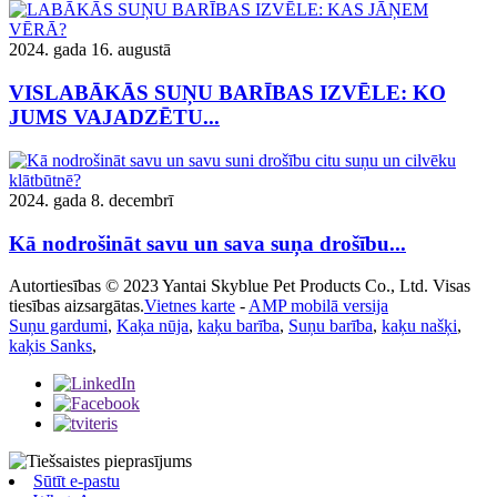
2024. gada 16. augustā
VISLABĀKĀS SUŅU BARĪBAS IZVĒLE: KO
JUMS VAJADZĒTU...
2024. gada 8. decembrī
Kā nodrošināt savu un sava suņa drošību...
Autortiesības © 2023 Yantai Skyblue Pet Products Co., Ltd. Visas
tiesības aizsargātas.
Vietnes karte
-
AMP mobilā versija
Suņu gardumi
,
Kaķa nūja
,
kaķu barība
,
Suņu barība
,
kaķu našķi
,
kaķis Sanks
,
Sūtīt e-pastu