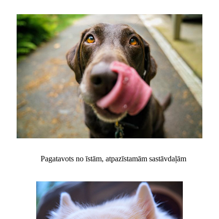
Pagatavots no īstām, atpazīstamām sastāvdaļām