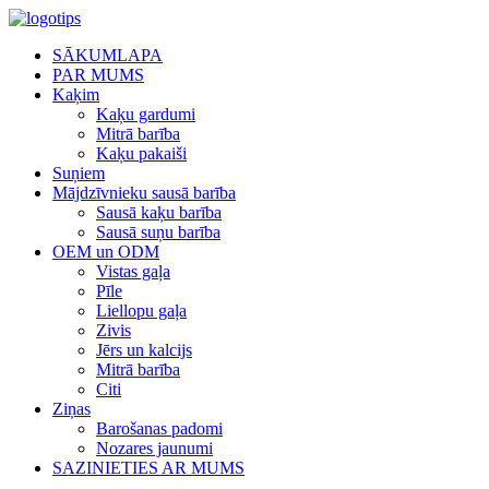
SĀKUMLAPA
PAR MUMS
Kaķim
Kaķu gardumi
Mitrā barība
Kaķu pakaiši
Suņiem
Mājdzīvnieku sausā barība
Sausā kaķu barība
Sausā suņu barība
OEM un ODM
Vistas gaļa
Pīle
Liellopu gaļa
Zivis
Jērs un kalcijs
Mitrā barība
Citi
Ziņas
Barošanas padomi
Nozares jaunumi
SAZINIETIES AR MUMS