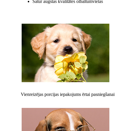
Satur augstas kvalitātes olbaltumvielas
Vienreizējas porcijas iepakojums ērtai pasniegšanai