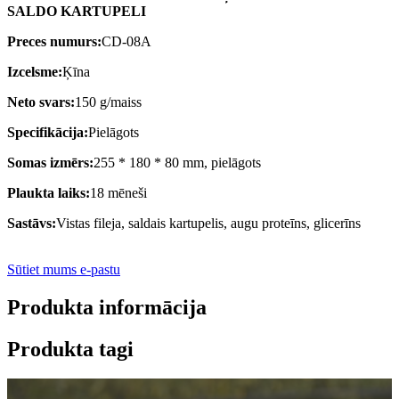
SALDO KARTUPELI
Preces numurs:
CD-08A
Izcelsme:
Ķīna
Neto svars:
150 g/maiss
Specifikācija:
Pielāgots
Somas izmērs:
255 * 180 * 80 mm, pielāgots
Plaukta laiks:
18 mēneši
Sastāvs:
Vistas fileja, saldais kartupelis, augu proteīns, glicerīns
Sūtiet mums e-pastu
Produkta informācija
Produkta tagi