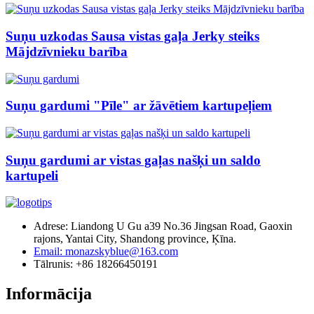
Suņu uzkodas Sausa vistas gaļa Jerky steiks
Mājdzīvnieku barība
Suņu gardumi "Pīle" ar žāvētiem kartupeļiem
Suņu gardumi ar vistas gaļas našķi un saldo
kartupeli
Adrese: Liandong U Gu a39 No.36 Jingsan Road, Gaoxin
rajons, Yantai City, Shandong province, Ķīna.
Email: monazskyblue@163.com
Tālrunis: +86 18266450191
Informācija