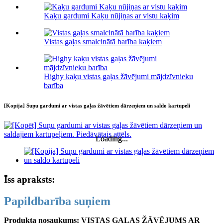
Kaķu gardumi Kaķu nūjiņas ar vistu kaķim
Vistas gaļas smalcinātā barība kaķiem
Highy kaķu vistas gaļas žāvējumi mājdzīvnieku
barība
[Kopija] Suņu gardumi ar vistas gaļas žāvētiem dārzeņiem un saldo kartupeli
Loading...
Loading...
Īss apraksts:
Papildbarība suņiem
Produkta nosaukums: VISTAS GAĻAS ŽĀVĒJUMS AR