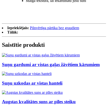
Maiga tekstūra, lai iekārdinātu jūsu suni
Iepriekšējais:
Pilnvērtīga pārtika bez graudiem
Tālāk:
Saistītie produkti
Suņu gardumi ar vistas gaļas žāvētiem kārumiem
Suņu uzkodas ar vistas hanteli
Augstas kvalitātes suns ar pīles steiku