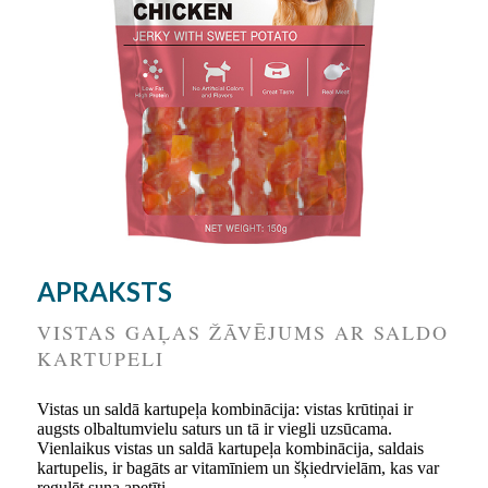
APRAKSTS
VISTAS GAĻAS ŽĀVĒJUMS AR SALDO
KARTUPELI
Vistas un saldā kartupeļa kombinācija: vistas krūtiņai ir
augsts olbaltumvielu saturs un tā ir viegli uzsūcama.
Vienlaikus vistas un saldā kartupeļa kombinācija, saldais
kartupelis, ir bagāts ar vitamīniem un šķiedrvielām, kas var
regulēt suņa apetīti.