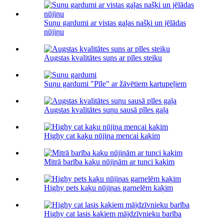
Suņu gardumi ar vistas gaļas našķi un jēlādas
nūjiņu
Augstas kvalitātes suns ar pīles steiku
Suņu gardumi "Pīle" ar žāvētiem kartupeļiem
Augstas kvalitātes suņu sausā pīles gaļa
Highy cat kaķu nūjiņa mencai kaķim
Mitrā barība kaķu nūjiņām ar tunci kaķim
Highy pets kaķu nūjiņas garnelēm kaķim
Highy cat lasis kaķiem mājdzīvnieku barība