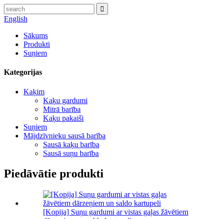
English
Sākums
Produkti
Suņiem
Kategorijas
Kaķim
Kaķu gardumi
Mitrā barība
Kaķu pakaiši
Suņiem
Mājdzīvnieku sausā barība
Sausā kaķu barība
Sausā suņu barība
Piedāvātie produkti
[Kopija] Suņu gardumi ar vistas gaļas žāvētiem