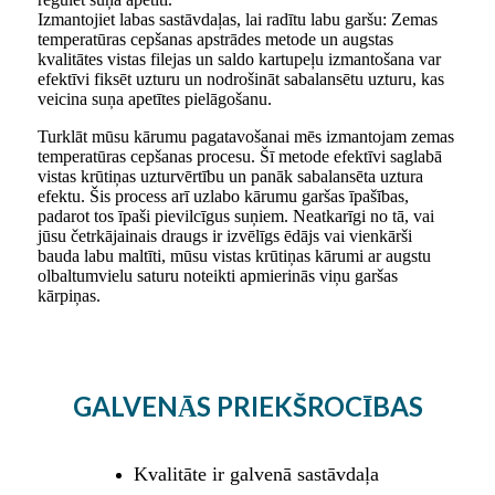
Izmantojiet labas sastāvdaļas, lai radītu labu garšu: Zemas
temperatūras cepšanas apstrādes metode un augstas
kvalitātes vistas filejas un saldo kartupeļu izmantošana var
efektīvi fiksēt uzturu un nodrošināt sabalansētu uzturu, kas
veicina suņa apetītes pielāgošanu.
Turklāt mūsu kārumu pagatavošanai mēs izmantojam zemas
temperatūras cepšanas procesu. Šī metode efektīvi saglabā
vistas krūtiņas uzturvērtību un panāk sabalansēta uztura
efektu. Šis process arī uzlabo kārumu garšas īpašības,
padarot tos īpaši pievilcīgus suņiem. Neatkarīgi no tā, vai
jūsu četrkājainais draugs ir izvēlīgs ēdājs vai vienkārši
bauda labu maltīti, mūsu vistas krūtiņas kārumi ar augstu
olbaltumvielu saturu noteikti apmierinās viņu garšas
kārpiņas.
GALVENĀS PRIEKŠROCĪBAS
Kvalitāte ir galvenā sastāvdaļa