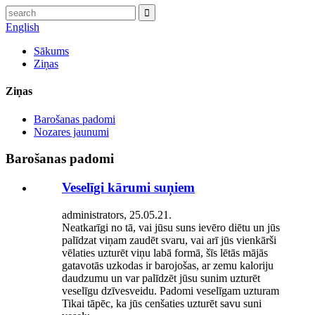
English
Sākums
Ziņas
Ziņas
Barošanas padomi
Nozares jaunumi
Barošanas padomi
Veselīgi kārumi suņiem
administrators, 25.05.21.
Neatkarīgi no tā, vai jūsu suns ievēro diētu un jūs
palīdzat viņam zaudēt svaru, vai arī jūs vienkārši
vēlaties uzturēt viņu labā formā, šīs lētās mājās
gatavotās uzkodas ir barojošas, ar zemu kaloriju
daudzumu un var palīdzēt jūsu sunim uzturēt
veselīgu dzīvesveidu. Padomi veselīgam uzturam
Tikai tāpēc, ka jūs cenšaties uzturēt savu suni