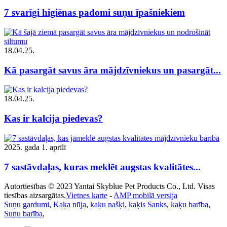
7 svarīgi higiēnas padomi suņu īpašniekiem
18.04.25.
Kā pasargāt savus āra mājdzīvniekus un pasargāt...
18.04.25.
Kas ir kalcija piedevas?
2025. gada 1. aprīlī
7 sastāvdaļas, kuras meklēt augstas kvalitātes...
Autortiesības © 2023 Yantai Skyblue Pet Products Co., Ltd. Visas
tiesības aizsargātas.
Vietnes karte
-
AMP mobilā versija
Suņu gardumi
,
Kaķa nūja
,
kaķu našķi
,
kaķis Sanks
,
kaķu barība
,
Suņu barība
,