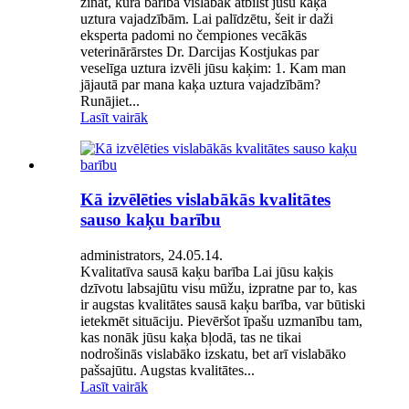
zināt, kura barība vislabāk atbilst jūsu kaķa
uztura vajadzībām. Lai palīdzētu, šeit ir daži
eksperta padomi no čempiones vecākās
veterinārārstes Dr. Darcijas Kostjukas par
veselīga uztura izvēli jūsu kaķim: 1. Kam man
jājautā par mana kaķa uztura vajadzībām?
Runājiet...
Lasīt vairāk
Kā izvēlēties vislabākās kvalitātes
sauso kaķu barību
administrators, 24.05.14.
Kvalitatīva sausā kaķu barība Lai jūsu kaķis
dzīvotu labsajūtu visu mūžu, izpratne par to, kas
ir augstas kvalitātes sausā kaķu barība, var būtiski
ietekmēt situāciju. Pievēršot īpašu uzmanību tam,
kas nonāk jūsu kaķa bļodā, tas ne tikai
nodrošinās vislabāko izskatu, bet arī vislabāko
pašsajūtu. Augstas kvalitātes...
Lasīt vairāk