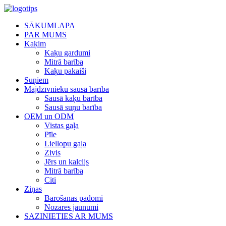
SĀKUMLAPA
PAR MUMS
Kaķim
Kaķu gardumi
Mitrā barība
Kaķu pakaiši
Suņiem
Mājdzīvnieku sausā barība
Sausā kaķu barība
Sausā suņu barība
OEM un ODM
Vistas gaļa
Pīle
Liellopu gaļa
Zivis
Jērs un kalcijs
Mitrā barība
Citi
Ziņas
Barošanas padomi
Nozares jaunumi
SAZINIETIES AR MUMS