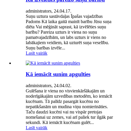
administrators, 24.04.17.
Suņu uztura sastāvdaļas Īpašas vajadzības
Padoms Kā laika gaitā mainīt barību Jūsu suņa
diēta Vai mēģināt saprast, kā izvēlēties suņu
barību? Pareiza uzturs ir viena no suņu
pamatvajadzībām, un labs uzturs ir viens no
labākajiem veidiem, kā uzturēt suņa veselību.
Suņu barības izvēle...
Lasīt vairāk
Kā iemācīt sunim apgulties
administrators, 24.04.02.
Gulēšana ir viena no visvienkāršākajām un
noderīgākajām uzvedības metodēm, ko iemācīt
kucēnam. Tā palīdz pasargāt kucēnu no
nepatikšanām un mudina viņu nomierināties.
Taču daudzi kucēni vai nu vispār pretojas
nomešanai uz zemes, vai arī paliek tur ilgāk par
sekundi. Kā iemācīt kucēnam gulēt...
Lasīt vairāk