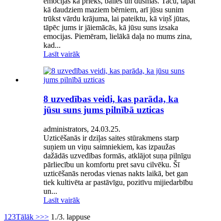
emocijas kā prieks, bailes un dusmas. Taču, tāpat
kā daudziem maziem bērniem, arī jūsu sunim
trūkst vārdu krājuma, lai pateiktu, kā viņš jūtas,
tāpēc jums ir jāiemācās, kā jūsu suns izsaka
emocijas. Piemēram, lielākā daļa no mums zina,
kad...
Lasīt vairāk
8 uzvedības veidi, kas parāda, ka
jūsu suns jums pilnībā uzticas
administrators, 24.03.25.
Uzticēšanās ir dziļas saites stūrakmens starp
suņiem un viņu saimniekiem, kas izpaužas
dažādās uzvedības formās, atklājot suņa pilnīgu
pārliecību un komfortu pret savu cilvēku. Šī
uzticēšanās nerodas vienas nakts laikā, bet gan
tiek kultivēta ar pastāvīgu, pozitīvu mijiedarbību
un...
Lasīt vairāk
1
2
3
Tālāk >
>>
1./3. lappuse