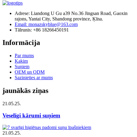
Adrese: Liandong U Gu a39 No.36 Jingsan Road, Gaoxin
rajons, Yantai City, Shandong province, Ķīna.
Email: monazskyblue@163.com
Tālrunis: +86 18266450191
Informācija
Par mums
Kaķim
Suņiem
OEM un ODM
Sazinieties ar mums
jaunākās ziņas
21.05.25.
Veselīgi kārumi suņiem
21.05.25.