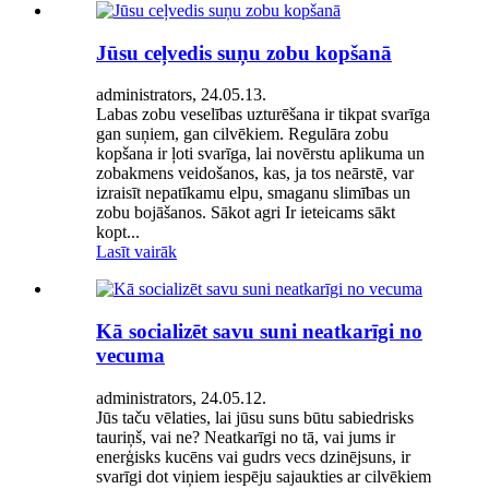
Jūsu ceļvedis suņu zobu kopšanā
administrators, 24.05.13.
Labas zobu veselības uzturēšana ir tikpat svarīga
gan suņiem, gan cilvēkiem. Regulāra zobu
kopšana ir ļoti svarīga, lai novērstu aplikuma un
zobakmens veidošanos, kas, ja tos neārstē, var
izraisīt nepatīkamu elpu, smaganu slimības un
zobu bojāšanos. Sākot agri Ir ieteicams sākt
kopt...
Lasīt vairāk
Kā socializēt savu suni neatkarīgi no
vecuma
administrators, 24.05.12.
Jūs taču vēlaties, lai jūsu suns būtu sabiedrisks
tauriņš, vai ne? Neatkarīgi no tā, vai jums ir
enerģisks kucēns vai gudrs vecs dzinējsuns, ir
svarīgi dot viņiem iespēju sajaukties ar cilvēkiem