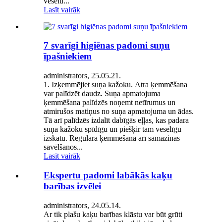
veselu...
Lasīt vairāk
7 svarīgi higiēnas padomi suņu
īpašniekiem
administrators, 25.05.21.
1. Izķemmējiet suņa kažoku. Ātra ķemmēšana
var palīdzēt daudz. Suņa apmatojuma
ķemmēšana palīdzēs noņemt netīrumus un
atmirušos matiņus no suņa apmatojuma un ādas.
Tā arī palīdzēs izdalīt dabīgās eļļas, kas padara
suņa kažoku spīdīgu un piešķir tam veselīgu
izskatu. Regulāra ķemmēšana arī samazinās
savēlšanos...
Lasīt vairāk
Ekspertu padomi labākās kaķu
barības izvēlei
administrators, 24.05.14.
Ar tik plašu kaķu barības klāstu var būt grūti