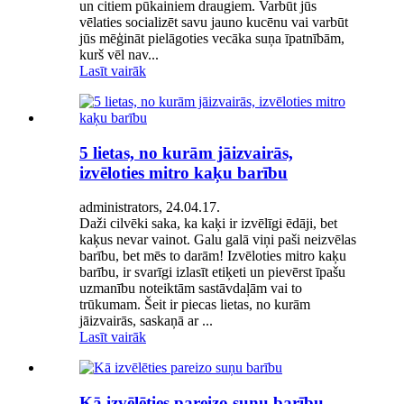
un citiem pūkainiem draugiem. Varbūt jūs
vēlaties socializēt savu jauno kucēnu vai varbūt
jūs mēģināt pielāgoties vecāka suņa īpatnībām,
kurš vēl nav...
Lasīt vairāk
5 lietas, no kurām jāizvairās,
izvēloties mitro kaķu barību
administrators, 24.04.17.
Daži cilvēki saka, ka kaķi ir izvēlīgi ēdāji, bet
kaķus nevar vainot. Galu galā viņi paši neizvēlas
barību, bet mēs to darām! Izvēloties mitro kaķu
barību, ir svarīgi izlasīt etiķeti un pievērst īpašu
uzmanību noteiktām sastāvdaļām vai to
trūkumam. Šeit ir piecas lietas, no kurām
jāizvairās, saskaņā ar ...
Lasīt vairāk
Kā izvēlēties pareizo suņu barību