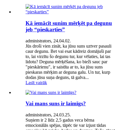
Kā iemācīt sunim mērķēt pa degunu
jeb “pieskarties”
administrators, 24.04.02.
Jūs droši vien zināt, ka jūsu suns uztver pasauli
caur degunu. Bet vai esat kādreiz domājuši par
to, lai virzītu šo degunu tur, kur vēlaties, lai tas
lidotu? Deguna mērķēšana, ko bieži sauc par
"pieskārienu", ir saistīta ar to, ka jūsu suns
pieskaras mērķim ar deguna galu. Un tur, kurp
dodas jūsu suņa deguns, tā galva...
Lasīt vairāk
Vai mans suns ir laimīgs?
administrators, 24.03.25.
Suņiem ir 2 līdz 2,5 gadus veca bērna
emocionālās spējas, tāpēc tie var izjust tādas