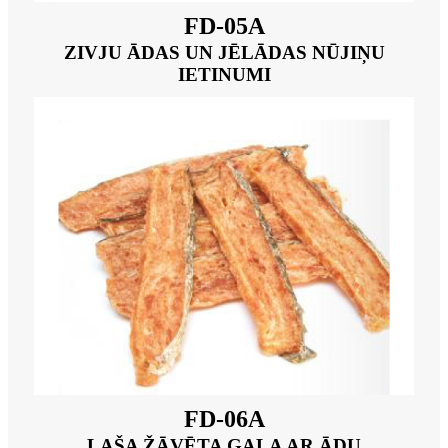
FD-05A
ZIVJU ĀDAS UN JĒLĀDAS NŪJIŅU
IETINUMI
FD-06A
LAŠA ŽĀVĒTA GAĻA AR ĀDU