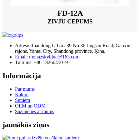
FD-12A
ZIVJU CEPUMS
Adrese: Liandong U Gu a39 No.36 Jingsan Road, Gaoxin
rajons, Yantai City, Shandong province, Ķīna.
Email: monazskyblue@163.com
Tālrunis: +86 18266450191
Informācija
Par mums
Kaķim
Suņiem
OEM un ODM
Sazinieties ar mums
jaunākās ziņas