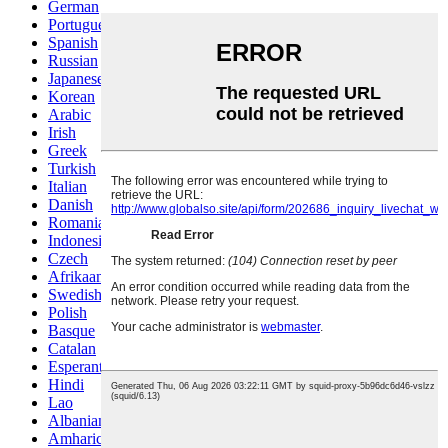
German
Portuguese
Spanish
Russian
Japanese
Korean
Arabic
Irish
Greek
Turkish
Italian
Danish
Romanian
Indonesian
Czech
Afrikaans
Swedish
Polish
Basque
Catalan
Esperanto
Hindi
Lao
Albanian
Amharic