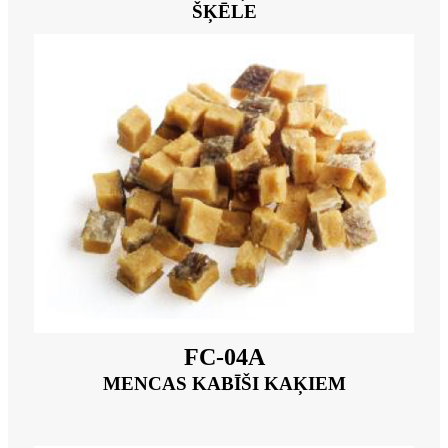
ŠĶĒLE
FC-04A
MENCAS KABĪŠI KAĶIEM