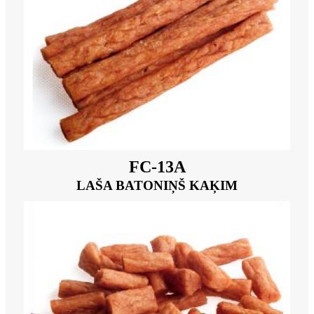
FC-13A
LAŠA BATONIŅŠ KAĶIM