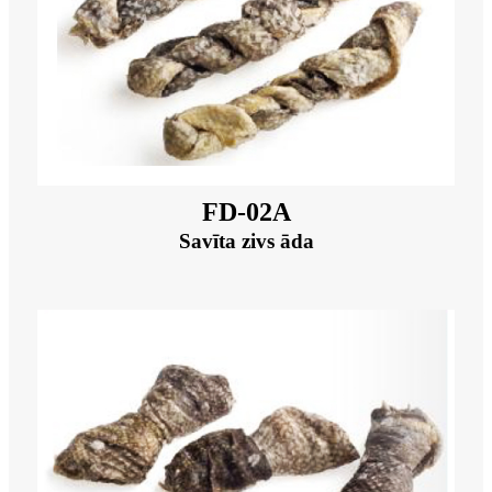
FD-02A
Savīta zivs āda