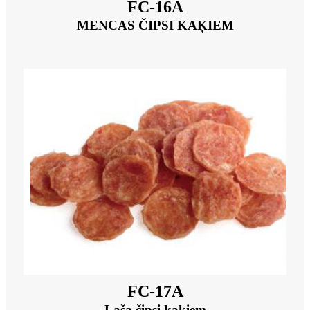
FC-16A
MENCAS ČIPSI KAĶIEM
FC-17A
Laša čipsi kaķiem