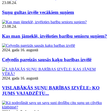
23.08.24.
Suņu gultas izvēle vecākiem suņiem
23.08.24.
Kas man jāmeklē, izvēloties barību senioru suņiem?
2024. gada 16. augustā
Ceļvedis pareizās sausās kaķu barības izvēlē
2024. gada 16. augustā
VISLABĀKĀS SUŅU BARĪBAS IZVĒLE: KO
JUMS VAJADZĒTU...