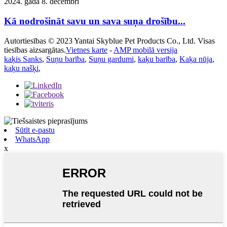
2024. gada 8. decembrī
Kā nodrošināt savu un sava suņa drošību...
Autortiesības © 2023 Yantai Skyblue Pet Products Co., Ltd. Visas
tiesības aizsargātas.
Vietnes karte
-
AMP mobilā versija
kaķis Sanks
,
Suņu barība
,
Suņu gardumi
,
kaķu barība
,
Kaķa nūja
,
kaķu našķi
,
Sūtīt e-pastu
WhatsApp
x