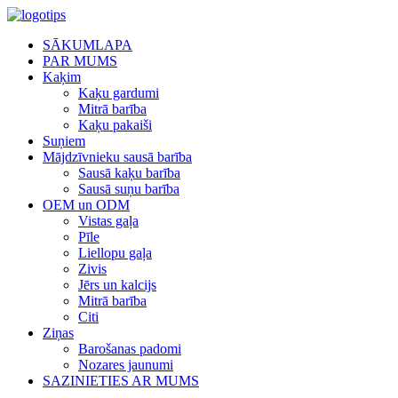
SĀKUMLAPA
PAR MUMS
Kaķim
Kaķu gardumi
Mitrā barība
Kaķu pakaiši
Suņiem
Mājdzīvnieku sausā barība
Sausā kaķu barība
Sausā suņu barība
OEM un ODM
Vistas gaļa
Pīle
Liellopu gaļa
Zivis
Jērs un kalcijs
Mitrā barība
Citi
Ziņas
Barošanas padomi
Nozares jaunumi
SAZINIETIES AR MUMS