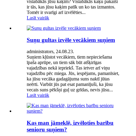
vislabākās jūsu kaķim? Vislabākās kaķu pakaiši
ir tās, kas jūsu kaķim patīk un ko tas izmantos.
Tomēr ir svarīgi arī izvēlēties...
Lasīt vairāk
Suņu gultas izvēle vecākiem suņiem
administrators, 24.08.23.
Suņiem kļūstot vecākiem, tiem nepieciešama
īpaša aprūpe, un tiem sāk būt atšķirīgas
vajadzības nekā iepriekš. Tas ietver arī viņu
vajadzību pēc miega. Jūs, iespējams, pamanīsiet,
ka jūsu vecāka gadagājuma suns naktī jūtas
neērti. Varbūt jūs pat esat pamanījuši, ka jūsu
vecais suns pēkšņi guļ uz grīdas, nevis jūsu...
Lasīt vairāk
Kas man jāmeklē, izvēloties barību
senioru suņiem?