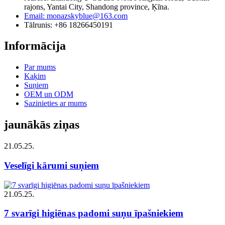
rajons, Yantai City, Shandong province, Ķīna.
Email: monazskyblue@163.com
Tālrunis: +86 18266450191
Informācija
Par mums
Kaķim
Suņiem
OEM un ODM
Sazinieties ar mums
jaunākās ziņas
21.05.25.
Veselīgi kārumi suņiem
21.05.25.
7 svarīgi higiēnas padomi suņu īpašniekiem