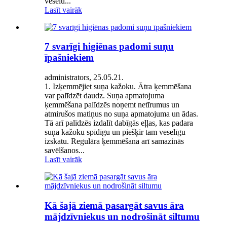
veselu...
Lasīt vairāk
7 svarīgi higiēnas padomi suņu
īpašniekiem
administrators, 25.05.21.
1. Izķemmējiet suņa kažoku. Ātra ķemmēšana
var palīdzēt daudz. Suņa apmatojuma
ķemmēšana palīdzēs noņemt netīrumus un
atmirušos matiņus no suņa apmatojuma un ādas.
Tā arī palīdzēs izdalīt dabīgās eļļas, kas padara
suņa kažoku spīdīgu un piešķir tam veselīgu
izskatu. Regulāra ķemmēšana arī samazinās
savēlšanos...
Lasīt vairāk
Kā šajā ziemā pasargāt savus āra
mājdzīvniekus un nodrošināt siltumu