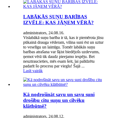
LABĀKĀS SUŅU BARĪBAS
IZVĒLE: KAS JĀŅEM VĒRĀ?
administrators, 24.08.16.
Vislabākā suņu barība ir tā, kas ir piemērota jūsu
pūkainā drauga vēderam, vilina suni ēst un uztur
to veselīgu un laimīgu. Tomēr labākās suņu
barības atrašana var šķist biedējošs uzdevums,
ņemot vērā tik daudz pieejamo iespēju. Bet
neuztraucieties, mēs esam šeit, lai palīdzētu
padarīt šo procesu par vieglu! Šajā ...
Lasīt vairāk
Kā nodrošināt savu un savu suni
drošību citu suņu un cilvēku
klātbūtnē?
administrators, 24.08.12.