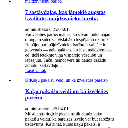
7 sastāvdaļas, kas jāmeklē augstas
kvalitātes mājdzīvnieku barībā
administrators, 25.04.01.
Vai vēlaties pārliecināties, ka savam pūkainajam
draugam sniedzat vislabāko iespējamo uzturu?
Runājot par mājdzīvnieku barību, kvalitāte ir
galvenais — galu galā tas, ko jūsu mājdzīvnieks
ēd, tieši ietekmē viņa vispārējo veselību un
labsajūtu. Taču, ņemot vērā tik daudz dažādu
zīmolu, sastāvdaļu...
Lasīt vairāk
Kaķu pakaišu veidi un kā izvēlēties
pareizo
administrators, 25.04.01.
Mūsdienās tirgū ir pieejams tik daudz kaķu
pakaišu veidu, ka pareizās izvēle var būt sarežģīts
uzdevums. Kā zināt, kuras kaķu pakaiši ir