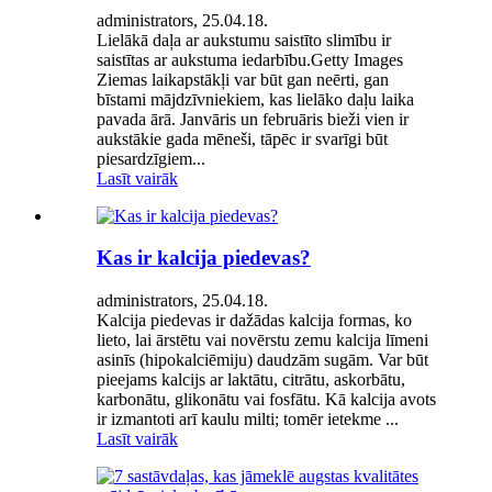
administrators, 25.04.18.
Lielākā daļa ar aukstumu saistīto slimību ir
saistītas ar aukstuma iedarbību.Getty Images
Ziemas laikapstākļi var būt gan neērti, gan
bīstami mājdzīvniekiem, kas lielāko daļu laika
pavada ārā. Janvāris un februāris bieži vien ir
aukstākie gada mēneši, tāpēc ir svarīgi būt
piesardzīgiem...
Lasīt vairāk
Kas ir kalcija piedevas?
administrators, 25.04.18.
Kalcija piedevas ir dažādas kalcija formas, ko
lieto, lai ārstētu vai novērstu zemu kalcija līmeni
asinīs (hipokalciēmiju) daudzām sugām. Var būt
pieejams kalcijs ar laktātu, citrātu, askorbātu,
karbonātu, glikonātu vai fosfātu. Kā kalcija avots
ir izmantoti arī kaulu milti; tomēr ietekme ...
Lasīt vairāk