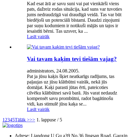
Kad esat ārā ar savu suni vai pat vienkārši viens
pats, dažreiz rodas situācija, kad suns var tuvoties
jums nedraudzīgā vai draudīgā veidā. Tas var būt
biedējoši un potenciāli bīstami. Daudzi ziņojumi
par suņu kodumiem ir notikuši mājās un tajos ir
iesaistīti bērni. Tas uzsver, ka ...
Lasīt vairāk
Vai tavam kaķim tevi tiešām vajag?
administrators, 24.08.2005.
Pat ja jūsu kaķis šķiet neatkarīgs radījums, tas
paļaujas uz jūsu klātbūtni vairāk, nekā jūs
domājat. Kaķi parasti jūtas ērti, pateicoties
cilvēku klātbūtnei savā barā. Jūs varat nedaudz
kompensēt savu prombūtni, radot bagātinošu
vidi, kas stimulē jūsu kaķa se...
Lasīt vairāk
1
2
3
4
5
Tālāk >
>>
1. lappuse / 5
Adrese: Liandong U Gu a39 No.36 Jingsan Road, Gaoxin