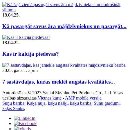
18.04.25.
Kā pasargāt savus āra mājdzīvniekus un pasargāt...
18.04.25.
Kas ir kalcija piedevas?
2025. gada 1. aprīlī
7 sastāvdaļas, kuras meklēt augstas kvalitātes...
Autortiesības © 2023 Yantai Skyblue Pet Products Co., Ltd. Visas
tiesības aizsargātas.
Vietnes karte
-
AMP mobilā versija
Suņu barība
,
Kaķa nūja
,
kaķu našķi
,
kaķu barība
,
Suņu gardumi
,
kaķis Sanks
,