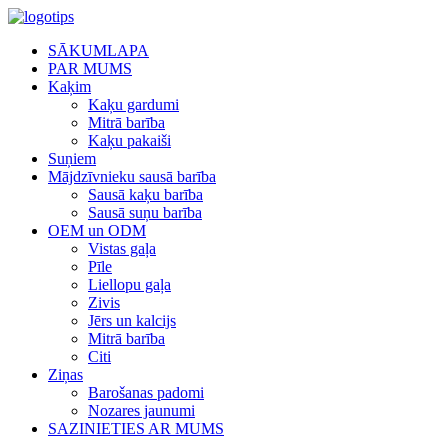
SĀKUMLAPA
PAR MUMS
Kaķim
Kaķu gardumi
Mitrā barība
Kaķu pakaiši
Suņiem
Mājdzīvnieku sausā barība
Sausā kaķu barība
Sausā suņu barība
OEM un ODM
Vistas gaļa
Pīle
Liellopu gaļa
Zivis
Jērs un kalcijs
Mitrā barība
Citi
Ziņas
Barošanas padomi
Nozares jaunumi
SAZINIETIES AR MUMS