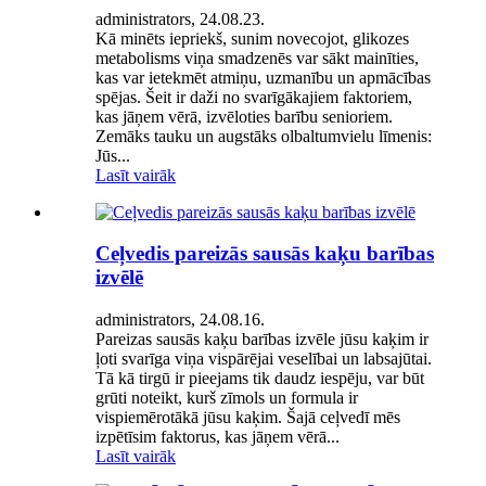
administrators, 24.08.23.
Kā minēts iepriekš, sunim novecojot, glikozes
metabolisms viņa smadzenēs var sākt mainīties,
kas var ietekmēt atmiņu, uzmanību un apmācības
spējas. Šeit ir daži no svarīgākajiem faktoriem,
kas jāņem vērā, izvēloties barību senioriem.
Zemāks tauku un augstāks olbaltumvielu līmenis:
Jūs...
Lasīt vairāk
Ceļvedis pareizās sausās kaķu barības
izvēlē
administrators, 24.08.16.
Pareizas sausās kaķu barības izvēle jūsu kaķim ir
ļoti svarīga viņa vispārējai veselībai un labsajūtai.
Tā kā tirgū ir pieejams tik daudz iespēju, var būt
grūti noteikt, kurš zīmols un formula ir
vispiemērotākā jūsu kaķim. Šajā ceļvedī mēs
izpētīsim faktorus, kas jāņem vērā...
Lasīt vairāk