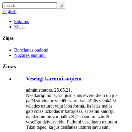
English
Sākums
Ziņas
Ziņas
Barošanas padomi
Nozares jaunumi
Ziņas
Veselīgi kārumi suņiem
administrators, 25.05.21.
Neatkarīgi no tā, vai jūsu suns ievēro diētu un jūs
palīdzat viņam zaudēt svaru, vai arī jūs vienkārši
vēlaties uzturēt viņu labā formā, šīs lētās mājās
gatavotās uzkodas ir barojošas, ar zemu kaloriju
daudzumu un var palīdzēt jūsu sunim uzturēt
veselīgu dzīvesveidu. Padomi veselīgam uzturam
Tikai tāpēc, ka jūs cenšaties uzturēt savu suni