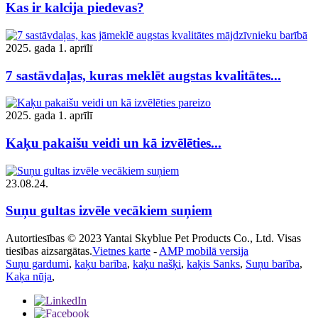
Kas ir kalcija piedevas?
2025. gada 1. aprīlī
7 sastāvdaļas, kuras meklēt augstas kvalitātes...
2025. gada 1. aprīlī
Kaķu pakaišu veidi un kā izvēlēties...
23.08.24.
Suņu gultas izvēle vecākiem suņiem
Autortiesības © 2023 Yantai Skyblue Pet Products Co., Ltd. Visas
tiesības aizsargātas.
Vietnes karte
-
AMP mobilā versija
Suņu gardumi
,
kaķu barība
,
kaķu našķi
,
kaķis Sanks
,
Suņu barība
,
Kaķa nūja
,