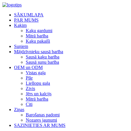
SĀKUMLAPA
PAR MUMS
Kaķim
Kaķu gardumi
Mitrā barība
Kaķu pakaiši
Suņiem
Mājdzīvnieku sausā barība
Sausā kaķu barība
Sausā suņu barība
OEM un ODM
Vistas gaļa
Pīle
Liellopu gaļa
Zivis
Jērs un kalcijs
Mitrā barība
Citi
Ziņas
Barošanas padomi
Nozares jaunumi
SAZINIETIES AR MUMS