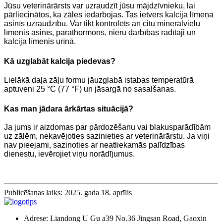
Jūsu veterinārārsts var uzraudzīt jūsu mājdzīvnieku, lai
pārliecinātos, ka zāles iedarbojas. Tas ietvers kalcija līmeņa
asinīs uzraudzību. Var tikt kontrolēts arī citu minerālvielu
līmenis asinīs, parathormons, nieru darbības rādītāji un
kalcija līmenis urīnā.
Kā uzglabāt kalcija piedevas?
Lielākā daļa zāļu formu jāuzglabā istabas temperatūrā
aptuveni 25 °C (77 °F) un jāsargā no sasalšanas.
Kas man jādara ārkārtas situācijā?
Ja jums ir aizdomas par pārdozēšanu vai blakusparādībām
uz zālēm, nekavējoties sazinieties ar veterinārārstu. Ja viņi
nav pieejami, sazinoties ar neatliekamās palīdzības
dienestu, ievērojiet viņu norādījumus.
Publicēšanas laiks: 2025. gada 18. aprīlis
Adrese: Liandong U Gu a39 No.36 Jingsan Road, Gaoxin