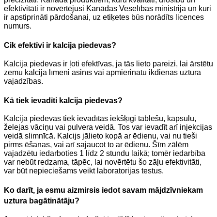
efektivitāti ir novērtējusi Kanādas Veselības ministrija un kuri
ir apstiprināti pārdošanai, uz etiķetes būs norādīts licences
numurs.
Cik efektīvi ir kalcija piedevas?
Kalcija piedevas ir ļoti efektīvas, ja tās lieto pareizi, lai ārstētu
zemu kalcija līmeni asinīs vai apmierinātu ikdienas uztura
vajadzības.
Kā tiek ievadīti kalcija piedevas?
Kalcija piedevas tiek ievadītas iekšķīgi tablešu, kapsulu,
želejas vāciņu vai pulvera veidā. Tos var ievadīt arī injekcijas
veidā slimnīcā. Kalcijs jālieto kopā ar ēdienu, vai nu tieši
pirms ēšanas, vai arī sajaucot to ar ēdienu. Šīm zālēm
vajadzētu iedarboties 1 līdz 2 stundu laikā; tomēr iedarbība
var nebūt redzama, tāpēc, lai novērtētu šo zāļu efektivitāti,
var būt nepieciešams veikt laboratorijas testus.
Ko darīt, ja esmu aizmirsis iedot savam mājdzīvniekam
uztura bagātinātāju?