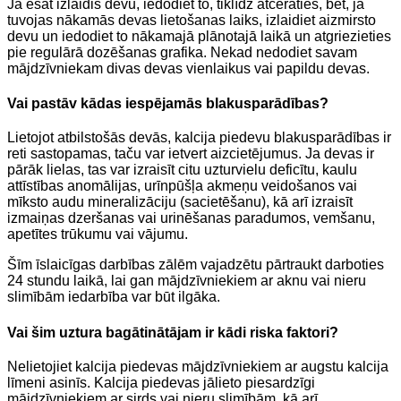
Ja esat izlaidis devu, iedodiet to, tiklīdz atceraties, bet, ja
tuvojas nākamās devas lietošanas laiks, izlaidiet aizmirsto
devu un iedodiet to nākamajā plānotajā laikā un atgriezieties
pie regulārā dozēšanas grafika. Nekad nedodiet savam
mājdzīvniekam divas devas vienlaikus vai papildu devas.
Vai pastāv kādas iespējamās blakusparādības?
Lietojot atbilstošās devās, kalcija piedevu blakusparādības ir
reti sastopamas, taču var ietvert aizcietējumus. Ja devas ir
pārāk lielas, tas var izraisīt citu uzturvielu deficītu, kaulu
attīstības anomālijas, urīnpūšļa akmeņu veidošanos vai
mīksto audu mineralizāciju (sacietēšanu), kā arī izraisīt
izmaiņas dzeršanas vai urinēšanas paradumos, vemšanu,
apetītes trūkumu vai vājumu.
Šīm īslaicīgas darbības zālēm vajadzētu pārtraukt darboties
24 stundu laikā, lai gan mājdzīvniekiem ar aknu vai nieru
slimībām iedarbība var būt ilgāka.
Vai šim uztura bagātinātājam ir kādi riska faktori?
Nelietojiet kalcija piedevas mājdzīvniekiem ar augstu kalcija
līmeni asinīs. Kalcija piedevas jālieto piesardzīgi
mājdzīvniekiem ar sirds vai nieru slimībām, kā arī