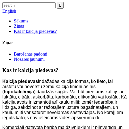
English
Sākums
Ziņas
Kas ir kalcija piedevas?
Ziņas
Barošanas padomi
Nozares jaunumi
Kas ir kalcija piedevas?
Kalcija piedevas
ir dažādas kalcija formas, ko lieto, lai
ārstētu vai novērstu zemu kalcija līmeni asinīs
(
hipokalcēmija
) daudzās sugās. Var būt pieejams kalcijs ar
laktātu, citrātu, askorbātu, karbonātu, glikonātu vai fosfātu. Kā
kalcija avots ir izmantoti arī kaulu milti; tomēr iedarbība ir
līdzīga, salīdzinot ar ražotajiem uztura bagātinātājiem, un
kaulu milti var saturēt nevēlamas sastāvdaļas. No koraļļiem
iegūts kalcijs nav ieteicams vides apsvērumu dēļ.
Komerciāli gatavota barība mājdzīvniekiem ir pilnvērtīga un