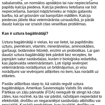
sabalansēta, un normālos apstākļos tai nav nepieciešama
papildu kalcija piedeva. Kalcija piedevu lietošana var būt
nepieciešama, barojot mājdzīvnieku ar mājās gatavotu
barību, kā arī grūsnām vai barojošām mātītēm. Kalcija
piedevas jālieto tikai veterinārārsta uzraudzībā, jo pārāk
daudz kalcija var izraisīt citas veselības problēmas.
Kas ir uztura bagātinātāji?
Uztura bagātinātāji ir vielas, ko var lietot, lai papildinātu
uzturu, piemēram, vitamīni, minerālvielas, aminoskābes,
garšaugi, botāniskie līdzekļi, enzīmi un probiotikas. Lai gan
daudzi uztura bagātinātāji tiek pārdoti bez receptes, tie
joprojām satur sastāvdaļas, kurām ir bioloģiska iedarbība,
kas jāpārvalda veterinārārstam. Ļoti rūpīgi ievērojiet
veterinārārsta norādījumus un brīdinājumus, jo viņu
norādījumi var ievērojami atšķirties no tiem, kas norādīti uz
etiķetes.
Pastāv atšķirības starp to, kā valstis regulē uztura
bagātinātājus. Amerikas Savienotajās Valstīs šīs vielas
Pārtikas un zāļu pārvalde (FDA) neregulē tik stingri kā citas
zāles, kas nozīmē, ka tās var pārdot, ražotājam nepierādot to
efektivitāti, drošību un negarantējot sastāvdaļu atbilstību vai
precizitāti. Kanādā produktiem, kuru kvalitāti, drošību un