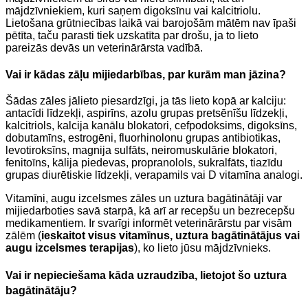
mājdzīvniekiem, kuri saņem digoksīnu vai kalcitriolu.
Lietošana grūtniecības laikā vai barojošām mātēm nav īpaši
pētīta, taču parasti tiek uzskatīta par drošu, ja to lieto
pareizās devās un veterinārārsta vadībā.
Vai ir kādas zāļu mijiedarbības, par kurām man jāzina?
Šādas zāles jālieto piesardzīgi, ja tās lieto kopā ar kalciju:
antacīdi līdzekļi, aspirīns, azolu grupas pretsēnīšu līdzekļi,
kalcitriols, kalcija kanālu blokatori, cefpodoksims, digoksīns,
dobutamīns, estrogēni, fluorhinolonu grupas antibiotikas,
levotiroksīns, magnija sulfāts, neiromuskulārie blokatori,
fenitoīns, kālija piedevas, propranolols, sukralfāts, tiazīdu
grupas diurētiskie līdzekļi, verapamils ​​vai D vitamīna analogi.
Vitamīni, augu izcelsmes zāles un uztura bagātinātāji var
mijiedarboties savā starpā, kā arī ar recepšu un bezrecepšu
medikamentiem. Ir svarīgi informēt veterinārārstu par visām
zālēm (
ieskaitot visus vitamīnus, uztura bagātinātājus vai
augu izcelsmes terapijas
), ko lieto jūsu mājdzīvnieks.
Vai ir nepieciešama kāda uzraudzība, lietojot šo uztura
bagātinātāju?