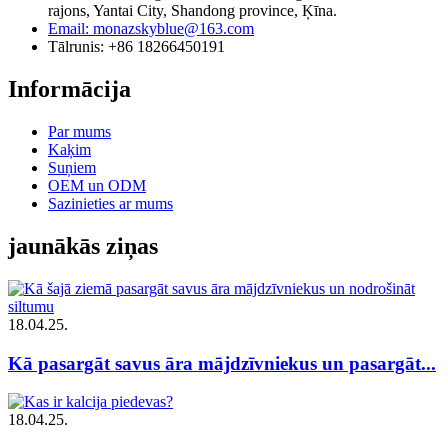
rajons, Yantai City, Shandong province, Ķīna.
Email: monazskyblue@163.com
Tālrunis: +86 18266450191
Informācija
Par mums
Kaķim
Suņiem
OEM un ODM
Sazinieties ar mums
jaunākās ziņas
18.04.25.
Kā pasargāt savus āra mājdzīvniekus un pasargāt...
18.04.25.