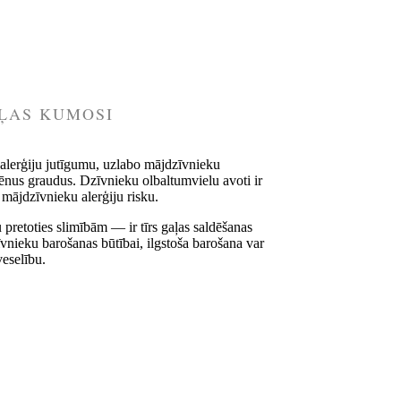
AĻAS KUMOSI
alerģiju jutīgumu, uzlabo mājdzīvnieku
gēnus graudus. Dzīvnieku olbaltumvielu avoti ir
t mājdzīvnieku alerģiju risku.
pretoties slimībām — ir tīrs gaļas saldēšanas
īvnieku barošanas būtībai, ilgstoša barošana var
eselību.