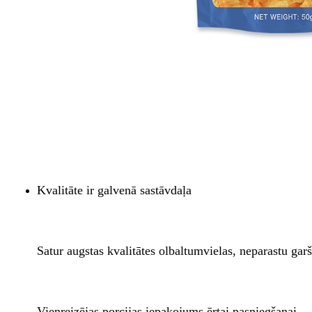
Kvalitāte ir galvenā sastāvdaļa
Satur augstas kvalitātes olbaltumvielas, neparastu gar
Vienreizējas porcijas iepakojums ērtai pasniegšanai