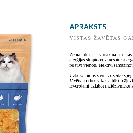
APRAKSTS
VISTAS ŽĀVĒTAS G
Zema jutība — samazina pārtikas 
alerģijas simptomus, nesatur aler
relatīvi vienoti, efektīvi samazino
Uzlabo imūnsistēmu, uzlabo spēju 
žāvēts produkts, kas atbilst mājdz
ievērojami uzlabot mājdzīvnieku v