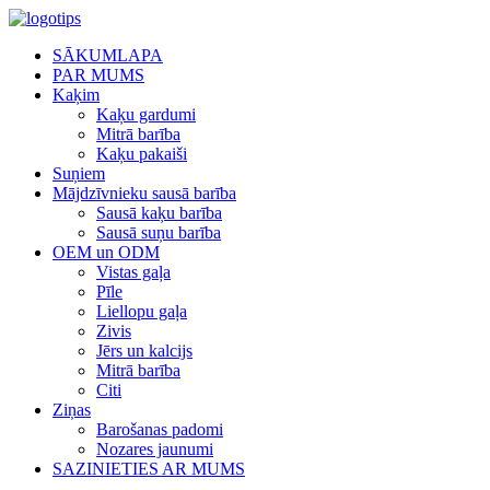
SĀKUMLAPA
PAR MUMS
Kaķim
Kaķu gardumi
Mitrā barība
Kaķu pakaiši
Suņiem
Mājdzīvnieku sausā barība
Sausā kaķu barība
Sausā suņu barība
OEM un ODM
Vistas gaļa
Pīle
Liellopu gaļa
Zivis
Jērs un kalcijs
Mitrā barība
Citi
Ziņas
Barošanas padomi
Nozares jaunumi
SAZINIETIES AR MUMS