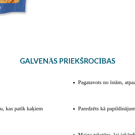
GALVENĀS PRIEKŠROCĪBAS
Pagatavots no īstām, atp
šu, kas patīk kaķiem
Paredzēts kā papildinājums
Maiga tekstūra, lai iekārd