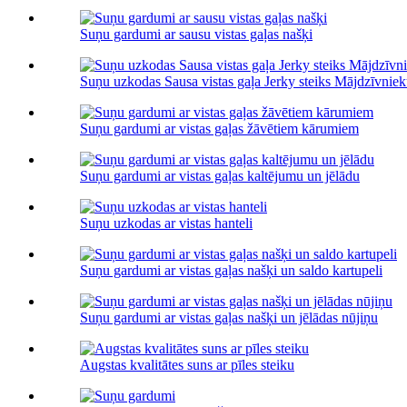
Suņu gardumi ar sausu vistas gaļas našķi
Suņu uzkodas Sausa vistas gaļa Jerky steiks Mājdzīvniek
Suņu gardumi ar vistas gaļas žāvētiem kārumiem
Suņu gardumi ar vistas gaļas kaltējumu un jēlādu
Suņu uzkodas ar vistas hanteli
Suņu gardumi ar vistas gaļas našķi un saldo kartupeli
Suņu gardumi ar vistas gaļas našķi un jēlādas nūjiņu
Augstas kvalitātes suns ar pīles steiku