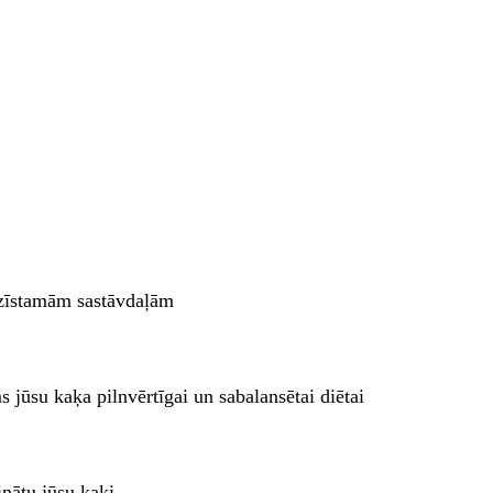
azīstamām sastāvdaļām
 jūsu kaķa pilnvērtīgai un sabalansētai diētai
inātu jūsu kaķi