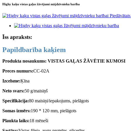
Highy kaķu vistas gaļas žāvējumi mājdzīvnieku barība
Īss apraksts:
Papildbarība kaķiem
Produkta nosaukums: VISTAS GAĻAS ŽĀVĒTIE KUMOSI
Preces numurs:
CC-02A
Izcelsme:
Ķīna
Neto svars:
50 g/maisiņš
Specifikācija:
80 maisiņi/iepakojums, pielāgots
Somas izmērs:
190 * 120 mm, pielāgots
Plaukta laiks:
18 mēneši
Sastāvs:
Vistas fileja, augu proteīns, glicerīns