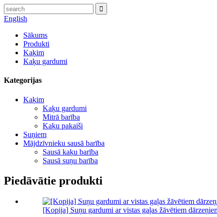
English
Sākums
Produkti
Kaķim
Kaķu gardumi
Kategorijas
Kaķim
Kaķu gardumi
Mitrā barība
Kaķu pakaiši
Suņiem
Mājdzīvnieku sausā barība
Sausā kaķu barība
Sausā suņu barība
Piedāvātie produkti
[Kopija] Suņu gardumi ar vistas gaļas žāvētiem dārzeņiem