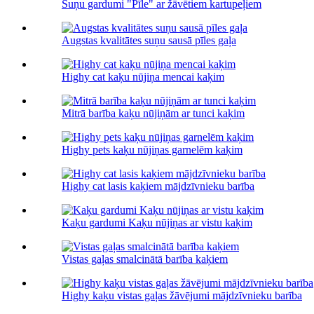
Suņu gardumi "Pīle" ar žāvētiem kartupeļiem
Augstas kvalitātes suņu sausā pīles gaļa
Highy cat kaķu nūjiņa mencai kaķim
Mitrā barība kaķu nūjiņām ar tunci kaķim
Highy pets kaķu nūjiņas garnelēm kaķim
Highy cat lasis kaķiem mājdzīvnieku barība
Kaķu gardumi Kaķu nūjiņas ar vistu kaķim
Vistas gaļas smalcinātā barība kaķiem
Highy kaķu vistas gaļas žāvējumi mājdzīvnieku barība