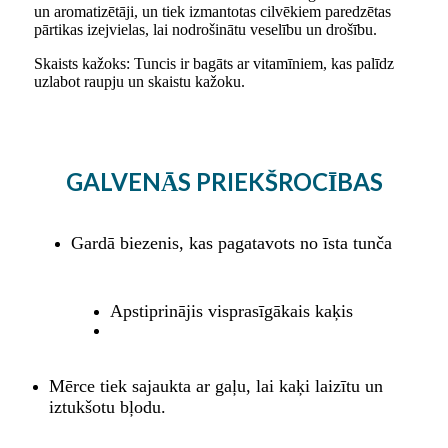
un aromatizētāji, un tiek izmantotas cilvēkiem paredzētas
pārtikas izejvielas, lai nodrošinātu veselību un drošību.
Skaists kažoks: Tuncis ir bagāts ar vitamīniem, kas palīdz
uzlabot raupju un skaistu kažoku.
GALVENĀS PRIEKŠROCĪBAS
Gardā biezenis, kas pagatavots no īsta tunča
Apstiprinājis visprasīgākais kaķis
Mērce tiek sajaukta ar gaļu, lai kaķi laizītu un
iztukšotu bļodu.