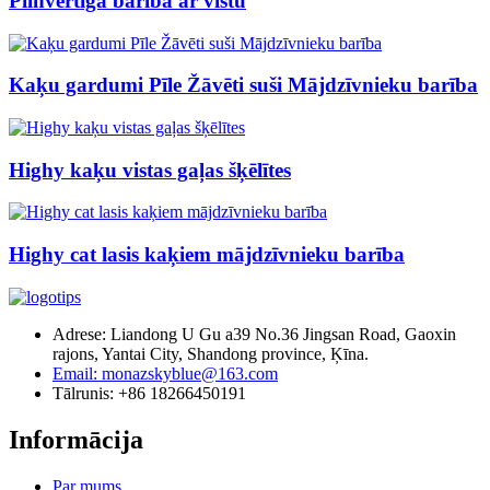
Pilnvērtīga barība ar vistu
Kaķu gardumi Pīle Žāvēti suši Mājdzīvnieku barība
Highy kaķu vistas gaļas šķēlītes
Highy cat lasis kaķiem mājdzīvnieku barība
Adrese: Liandong U Gu a39 No.36 Jingsan Road, Gaoxin
rajons, Yantai City, Shandong province, Ķīna.
Email: monazskyblue@163.com
Tālrunis: +86 18266450191
Informācija
Par mums