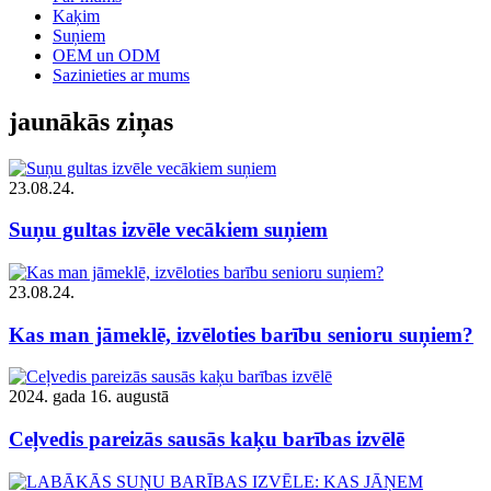
Kaķim
Suņiem
OEM un ODM
Sazinieties ar mums
jaunākās ziņas
23.08.24.
Suņu gultas izvēle vecākiem suņiem
23.08.24.
Kas man jāmeklē, izvēloties barību senioru suņiem?
2024. gada 16. augustā
Ceļvedis pareizās sausās kaķu barības izvēlē