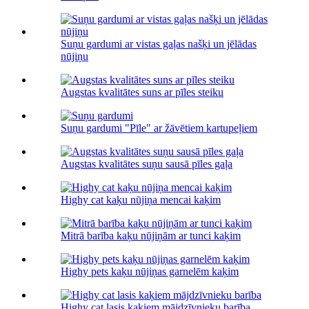
Suņu gardumi ar vistas gaļas našķi un jēlādas
nūjiņu
Augstas kvalitātes suns ar pīles steiku
Suņu gardumi "Pīle" ar žāvētiem kartupeļiem
Augstas kvalitātes suņu sausā pīles gaļa
Highy cat kaķu nūjiņa mencai kaķim
Mitrā barība kaķu nūjiņām ar tunci kaķim
Highy pets kaķu nūjiņas garnelēm kaķim
Highy cat lasis kaķiem mājdzīvnieku barība