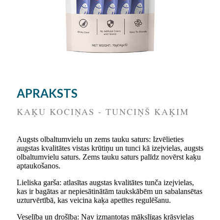
APRAKSTS
KAĶU KOCIŅAS - TUNCIŅŠ KAĶIM
Augsts olbaltumvielu un zems tauku saturs: Izvēlieties
augstas kvalitātes vistas krūtiņu un tunci kā izejvielas, augsts
olbaltumvielu saturs. Zems tauku saturs palīdz novērst kaķu
aptaukošanos.
Lieliska garša: atlasītas augstas kvalitātes tunča izejvielas,
kas ir bagātas ar nepiesātinātām taukskābēm un sabalansētas
uzturvērtībā, kas veicina kaķa apetītes regulēšanu.
Veselība un drošība: Nav izmantotas mākslīgas krāsvielas