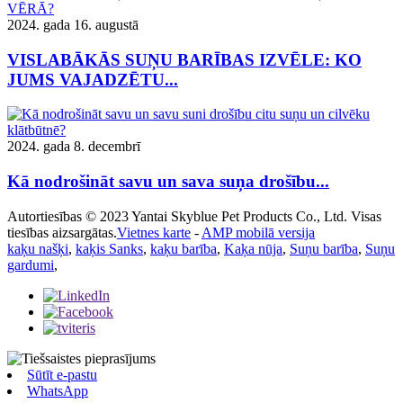
2024. gada 16. augustā
VISLABĀKĀS SUŅU BARĪBAS IZVĒLE: KO
JUMS VAJADZĒTU...
2024. gada 8. decembrī
Kā nodrošināt savu un sava suņa drošību...
Autortiesības © 2023 Yantai Skyblue Pet Products Co., Ltd. Visas
tiesības aizsargātas.
Vietnes karte
-
AMP mobilā versija
kaķu našķi
,
kaķis Sanks
,
kaķu barība
,
Kaķa nūja
,
Suņu barība
,
Suņu
gardumi
,
Sūtīt e-pastu
WhatsApp