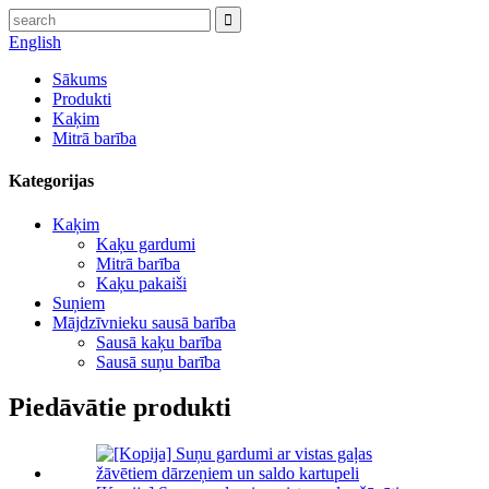
English
Sākums
Produkti
Kaķim
Mitrā barība
Kategorijas
Kaķim
Kaķu gardumi
Mitrā barība
Kaķu pakaiši
Suņiem
Mājdzīvnieku sausā barība
Sausā kaķu barība
Sausā suņu barība
Piedāvātie produkti