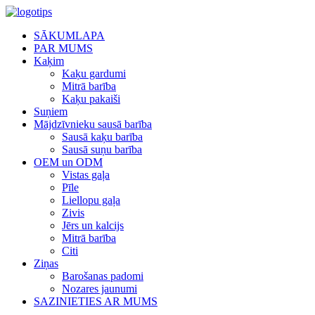
SĀKUMLAPA
PAR MUMS
Kaķim
Kaķu gardumi
Mitrā barība
Kaķu pakaiši
Suņiem
Mājdzīvnieku sausā barība
Sausā kaķu barība
Sausā suņu barība
OEM un ODM
Vistas gaļa
Pīle
Liellopu gaļa
Zivis
Jērs un kalcijs
Mitrā barība
Citi
Ziņas
Barošanas padomi
Nozares jaunumi
SAZINIETIES AR MUMS