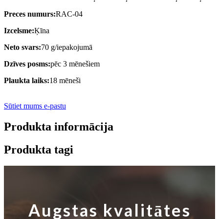
Preces numurs:
RAC-04
Izcelsme:
Ķīna
Neto svars:
70 g/iepakojumā
Dzīves posms:
pēc 3 mēnešiem
Plaukta laiks:
18 mēneši
Sūtiet mums e-pastu
Produkta informācija
Produkta tagi
Augstas kvalitātes