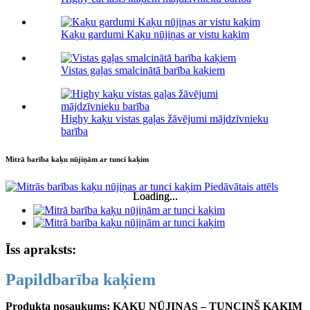
Kaķu gardumi Kaķu nūjiņas ar vistu kaķim
Vistas gaļas smalcinātā barība kaķiem
Highy kaķu vistas gaļas žāvējumi mājdzīvnieku
barība
Mitrā barība kaķu nūjiņām ar tunci kaķim
Loading...
Loading...
Īss apraksts:
Papildbarība kaķiem
Produkta nosaukums: KAĶU NŪJIŅAS – TUNCIŅŠ KAĶIM