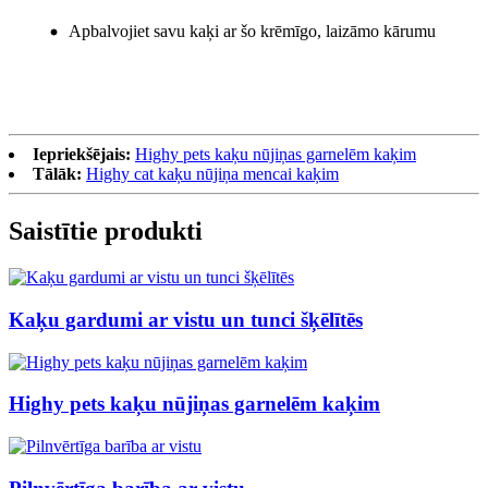
Apbalvojiet savu kaķi ar šo krēmīgo, laizāmo kārumu
Iepriekšējais:
Highy pets kaķu nūjiņas garnelēm kaķim
Tālāk:
Highy cat kaķu nūjiņa mencai kaķim
Saistītie produkti
Kaķu gardumi ar vistu un tunci šķēlītēs
Highy pets kaķu nūjiņas garnelēm kaķim