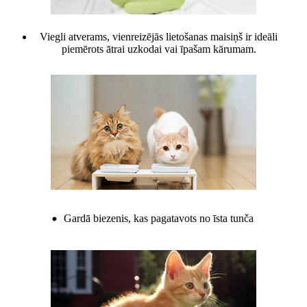
Viegli atverams, vienreizējās lietošanas maisiņš ir ideāli
piemērots ātrai uzkodai vai īpašam kārumam.
Gardā biezenis, kas pagatavots no īsta tunča