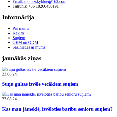
Email: monazskyblue@163.com
Tālrunis: +86 18266450191
Informācija
Par mums
Kaķim
Suņiem
OEM un ODM
Sazinieties ar mums
jaunākās ziņas
23.08.24.
Suņu gultas izvēle vecākiem suņiem
23.08.24.
Kas man jāmeklē, izvēloties barību senioru suņiem?