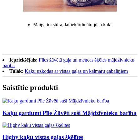
Maiga tekstūra, lai iekārdinātu jūsu kaķi
Iepriekšējais:
Pīles žāvētā gaļa un mencas šķēles mājdzīvnieku
barība
Tālāk:
Kaķu uzkodas ar vistas gaļas un kalmāru gabaliņiem
Saistītie produkti
Kaķu gardumi Pīle Žāvēti suši Mājdzīvnieku barība
Highy kaķu vistas gaļas šķēlītes