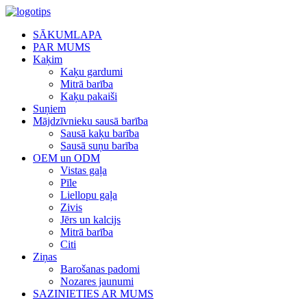
SĀKUMLAPA
PAR MUMS
Kaķim
Kaķu gardumi
Mitrā barība
Kaķu pakaiši
Suņiem
Mājdzīvnieku sausā barība
Sausā kaķu barība
Sausā suņu barība
OEM un ODM
Vistas gaļa
Pīle
Liellopu gaļa
Zivis
Jērs un kalcijs
Mitrā barība
Citi
Ziņas
Barošanas padomi
Nozares jaunumi
SAZINIETIES AR MUMS