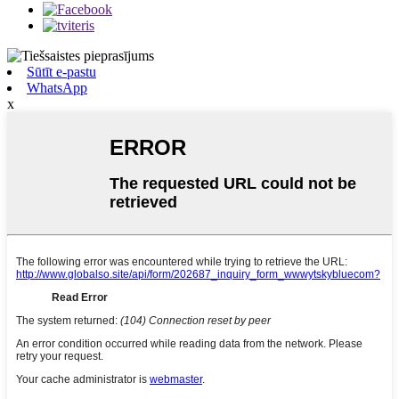
Sūtīt e-pastu
WhatsApp
x