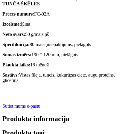
TUNČA ŠĶĒLES
Preces numurs:
FC-02A
Izcelsme:
Ķīna
Neto svars:
50 g/maisiņš
Specifikācija:
80 maisiņi/iepakojums, pielāgots
Somas izmērs:
190 * 120 mm, pielāgots
Plaukta laiks:
18 mēneši
Sastāvs:
Vistas fileja, tuncis, kukurūzas ciete, augu proteīns,
glicerīns
Sūtiet mums e-pastu
Produkta informācija
Produkta tagi