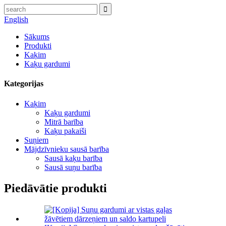
English
Sākums
Produkti
Kaķim
Kaķu gardumi
Kategorijas
Kaķim
Kaķu gardumi
Mitrā barība
Kaķu pakaiši
Suņiem
Mājdzīvnieku sausā barība
Sausā kaķu barība
Sausā suņu barība
Piedāvātie produkti