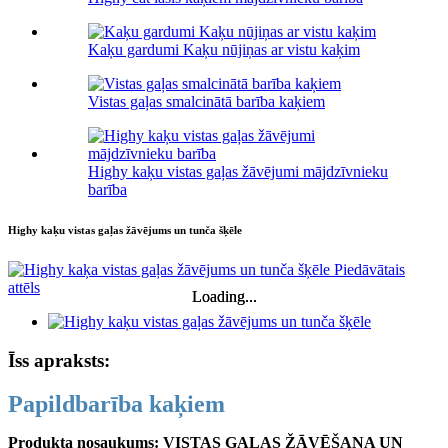
Kaķu gardumi Kaķu nūjiņas ar vistu kaķim
Vistas gaļas smalcinātā barība kaķiem
Highy kaķu vistas gaļas žāvējumi mājdzīvnieku
barība
Highy kaķu vistas gaļas žāvējums un tunča šķēle
Loading...
Loading...
Īss apraksts:
Papildbarība kaķiem
Produkta nosaukums: VISTAS GAĻAS ŽĀVĒŠANA UN