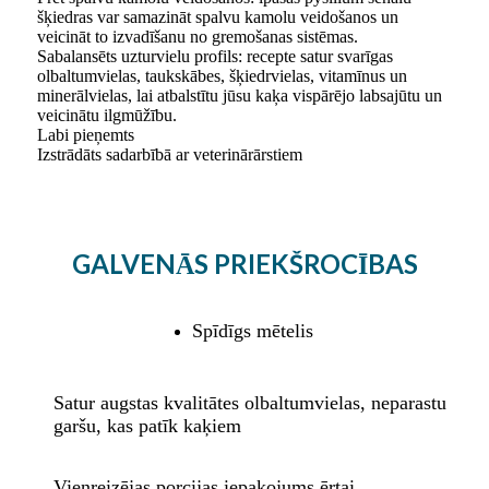
šķiedras var samazināt spalvu kamolu veidošanos un
veicināt to izvadīšanu no gremošanas sistēmas.
Sabalansēts uzturvielu profils: recepte satur svarīgas
olbaltumvielas, taukskābes, šķiedrvielas, vitamīnus un
minerālvielas, lai atbalstītu jūsu kaķa vispārējo labsajūtu un
veicinātu ilgmūžību.
Labi pieņemts
Izstrādāts sadarbībā ar veterinārārstiem
GALVENĀS PRIEKŠROCĪBAS
Spīdīgs mētelis
Satur augstas kvalitātes olbaltumvielas, neparastu
garšu, kas patīk kaķiem
Vienreizējas porcijas iepakojums ērtai