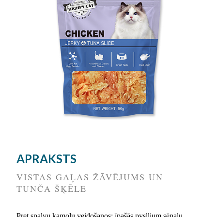
APRAKSTS
VISTAS GAĻAS ŽĀVĒJUMS UN
TUNČA ŠĶĒLE
Pret spalvu kamolu veidošanos: īpašās pysllium sēnalu