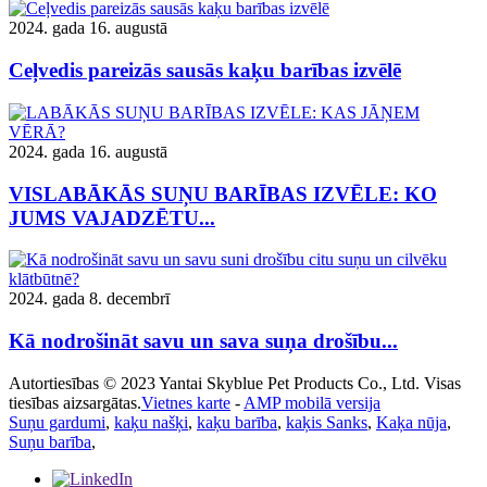
2024. gada 16. augustā
Ceļvedis pareizās sausās kaķu barības izvēlē
2024. gada 16. augustā
VISLABĀKĀS SUŅU BARĪBAS IZVĒLE: KO
JUMS VAJADZĒTU...
2024. gada 8. decembrī
Kā nodrošināt savu un sava suņa drošību...
Autortiesības © 2023 Yantai Skyblue Pet Products Co., Ltd. Visas
tiesības aizsargātas.
Vietnes karte
-
AMP mobilā versija
Suņu gardumi
,
kaķu našķi
,
kaķu barība
,
kaķis Sanks
,
Kaķa nūja
,
Suņu barība
,