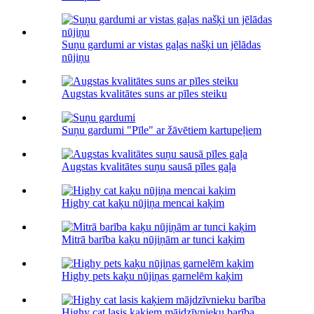
Suņu gardumi ar vistas gaļas našķi un jēlādas
nūjiņu
Augstas kvalitātes suns ar pīles steiku
Suņu gardumi "Pīle" ar žāvētiem kartupeļiem
Augstas kvalitātes suņu sausā pīles gaļa
Highy cat kaķu nūjiņa mencai kaķim
Mitrā barība kaķu nūjiņām ar tunci kaķim
Highy pets kaķu nūjiņas garnelēm kaķim
Highy cat lasis kaķiem mājdzīvnieku barība