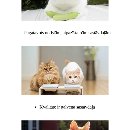
Pagatavots no īstām, atpazīstamām sastāvdaļām
Kvalitāte ir galvenā sastāvdaļa